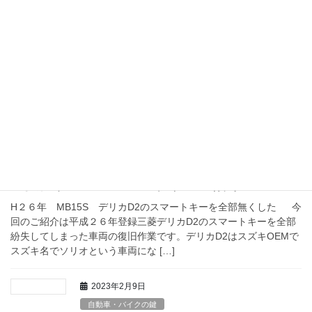
自動車・バイクの鍵
トヨタ プリウス スマートキー登録
５０系プリウス スマートキーの追加登録 隠れスタートボタ
ン？ 今回のご紹介は 街中でも大変よく見かける５０系のプリウ
ス スマートキーを１個追加で登録する作業です。いつもの自動
車屋さんからお電話いただき、お伺いして作業を進 […]
2023年2月12日
自動車・バイクの鍵
三菱デリカD2 スマートキー全紛失
H２６年 MB15S デリカD2のスマートキーを全部無くした 今
回のご紹介は平成２６年登録三菱デリカD2のスマートキーを全部
紛失してしまった車両の復旧作業です。デリカD2はスズキOEMで
スズキ名でソリオという車両にな […]
2023年2月9日
自動車・バイクの鍵