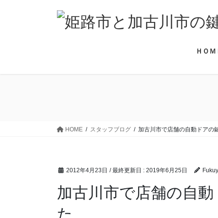
コ
ナ
ン
ビ
テ
ゲ
ン
ー
ＨＯＭ
ツ
シ
に
ョ
移
ン
動
に
移
動
HOME
スタッフブログ
加古川市で店舗の自動ドアの
2012年4月23日
/ 最終更新日 :
2019年6月25日
Fuku
加古川市で店舗の自動
た