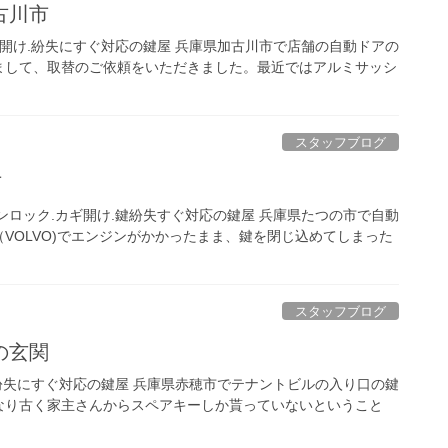
古川市
ギ開け.紛失にすぐ対応の鍵屋 兵庫県加古川市で店舗の自動ドアの
まして、取替のご依頼をいただきました。最近ではアルミサッシ
スタッフブログ
市
ンロック.カギ開け.鍵紛失すぐ対応の鍵屋 兵庫県たつの市で自動
VOLVO)でエンジンがかかったまま、鍵を閉じ込めてしまった
スタッフブログ
の玄関
.紛失にすぐ対応の鍵屋 兵庫県赤穂市でテナントビルの入り口の鍵
なり古く家主さんからスペアキーしか貰っていないということ