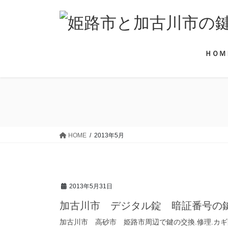
コ
ナ
ン
ビ
テ
ゲ
ン
ー
ＨＯＭ
ツ
シ
に
ョ
移
ン
動
に
移
動
HOME
2013年5月
2013年5月31日
加古川市 デジタル錠 暗証番号の
加古川市 高砂市 姫路市周辺で鍵の交換.修理.カ