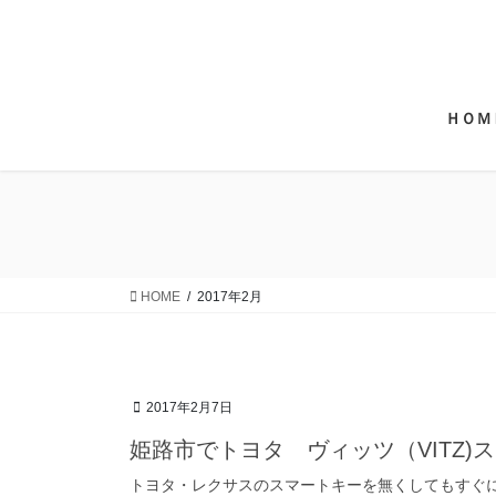
コ
ナ
ン
ビ
テ
ゲ
ン
ー
ツ
シ
ＨＯＭ
に
ョ
移
ン
動
に
移
動
HOME
2017年2月
2017年2月7日
姫路市でトヨタ ヴィッツ（VITZ)
トヨタ・レクサスのスマートキーを無くしてもすぐ