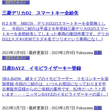
車・バイクの鍵
三菱デリカD2 スマートキー全紛失
H２６年 MB15S デリカD2のスマートキーを全部無くし
た 今回のご紹介は平成２６年登録三菱デリカD2のスマー
トキーを全部紛失してしまった車両の復旧作業です。デリカ
D2はスズキOEMでスズキ名でソリオという車両にな […]
2023年2月9日
/ 最終更新日 :
2023年2月9日
Fukuyama
自動
車・バイクの鍵
日産DAYZ イモビライザーキー登録
5BA-B43W 鍵タイプのイモビラーザー リモコンキーを追
加登録 今回のご紹介は、いつもお世話になっております中
古車販売店様からのご依頼の案件です。R2年だった？と思
います・・・ニッサンDAYZのイモビライザーキーの追 […]
2023年2月7日
/ 最終更新日 :
2023年2月7日
Fukuyama
自動