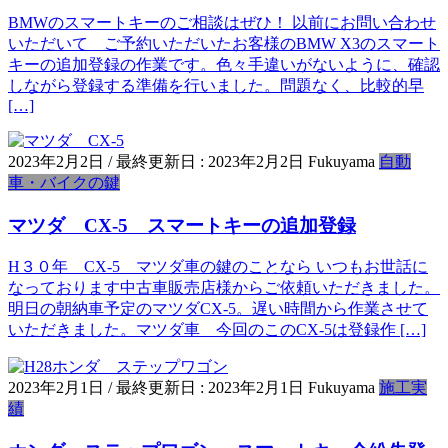
BMWのスマートキーのご相談はぜひ！ 以前にお問い合わせ
いただいて ご予約いただいたお客様のBMW X3のスマート
キーの追加登録の作業です。色々手違いがないように、確認
しながら登録する準備を行いました。問題なく、比較的早
[…]
2023年2月2日
/ 最終更新日 :
2023年2月2日
Fukuyama
自動
車・バイクの鍵
マツダ CX-5 スマートキーの追加登録
H３０年 CX-5 マツダ車の鍵のことなら いつもお世話に
なっております中古車販売店様からご依頼いただきました。
明日の朝納車予定のマツダCX-5。遅い時間から作業させて
いただきました。マツダ車 今回のこのCX-5は登録作 […]
2023年2月1日
/ 最終更新日 :
2023年2月1日
Fukuyama
施工実
績