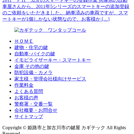
2011 Ｆ11 523i のスマートキーの登録作業 兵庫県の自動
車屋さんから、2011年5シリーズのスマートキーの追加登録
のご依頼をいただきました。 納車済みの車両ですが、スマ
ートキーが1個しかない状態なので、お客様か […]
ＨＯＭＥ
建物・住宅の鍵
自動車･バイクの鍵
イモビライザーキー・スマートキー
金庫 その他の鍵
防犯設備・カメラ
家主様・管理会社様向けサービス
作業料金
よくある質問
お客様の声
警察署・交番一覧
会社概要・お問合せ
サイトマップ
Copyright © 姫路市と加古川市の鍵屋 カギテック All Rights
Reserved.