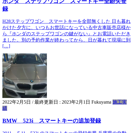
ホンダ ステップワゴン スマートキー全紛失登
録
H28ステップワゴン スマートキーを全部無くした 日も暮れ
かけた夕方に、いつもお世話になっている中古車販売店様か
ら『ホンダのステップワゴンの鍵がない』とお電話いただき
ました。別の予約作業が終わってから、日が暮れて現場に到
[…]
2022年2月5日
/ 最終更新日 :
2023年2月1日
Fukuyama
施工実
績
BMW 523i スマートキーの追加登録