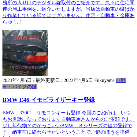
務所の入り口のデジタル錠取付のご紹介です。久々に住宅関
連の施工事例をご紹介いたしますが、当店は自動車の鍵ばか
り作業している訳ではございません。住宅・自動車・金庫あ
らゆ […]
2023年4月6日
/ 最終更新日 :
2023年4月6日
Fukuyama
自動
車・バイクの鍵
BMW E46 イモビライザーキー登録
BMW 330Ci リモコンキーも登録 今回のご紹介は、いつ
もお世話になっております自動車屋さんからのご依頼です。
少し年代物？のかっこいいBMW ３シリーズの鍵の登録で
す。納車前に終わらせたいということで、鍵のほうを準備